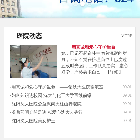
医院动态
+MORE
用真诚和爱心守护生命
她，已记不起奋斗中匆匆流逝的岁
月，不知不觉在护理岗位上已度过
五载时光;她，工作认真踏实、虚心
好学、严格要求自己...
【详细】
用真诚和爱心守护生命 ——记沈大医院输液室
09-01
妇科知识进校园 沈大与化工大学再续前缘
09-01
沈阳沈大医院公益慰问天柱山养老院
09-01
沿着郭明义的足迹 献爱心沈大人先行
09-01
沈阳沈大医院美女护士
09-01