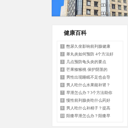
健康百科
1
憋尿久坐影响前列腺健康
2
睾丸炎如何预防 4个方法好
3
几点预防龟头炎的要点
4
芒果猕猴桃 保护阴茎的
5
男性出现睡眠不足也会导
6
男人吃什么水果能补肾？
7
早泄怎么办？3个方法助你
8
慢性前列腺炎吃什么药好
9
男人吃什么补精子？提高
10
阳痿早泄怎么办？阳痿早