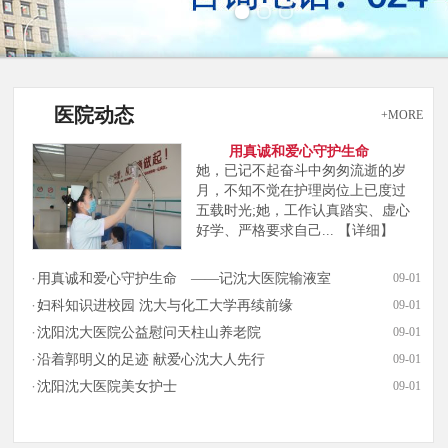
医院动态
+MORE
用真诚和爱心守护生命
她，已记不起奋斗中匆匆流逝的岁
月，不知不觉在护理岗位上已度过
五载时光;她，工作认真踏实、虚心
好学、严格要求自己...
【详细】
用真诚和爱心守护生命 ——记沈大医院输液室
09-01
妇科知识进校园 沈大与化工大学再续前缘
09-01
沈阳沈大医院公益慰问天柱山养老院
09-01
沿着郭明义的足迹 献爱心沈大人先行
09-01
沈阳沈大医院美女护士
09-01