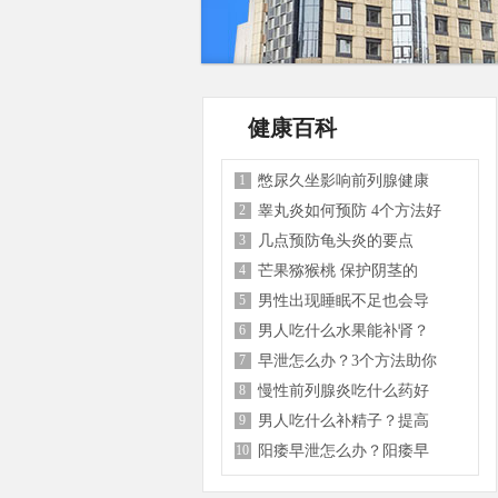
健康百科
1
憋尿久坐影响前列腺健康
2
睾丸炎如何预防 4个方法好
3
几点预防龟头炎的要点
4
芒果猕猴桃 保护阴茎的
5
男性出现睡眠不足也会导
6
男人吃什么水果能补肾？
7
早泄怎么办？3个方法助你
8
慢性前列腺炎吃什么药好
9
男人吃什么补精子？提高
10
阳痿早泄怎么办？阳痿早